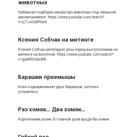
животных
Забавная подборка юмора про животных под смешной
аккомпанимент. https://www.youtube.com/watch?
v=jC7JsQWPSw0
Ксения Собчак на митинге
Ксения Собчак репетирует речь перед выступлением на
митинге на Болотной. https://www.youtube.com/watch?
v=gqtM5hsbxW8
Барашки приемышы
Коза подкармливает двух барашков, неплохо
устроились
Раз хомяк… Два хомяк…
Коротенький ролик. В главной роли вроде-бы хомяк.
Гибкий пес