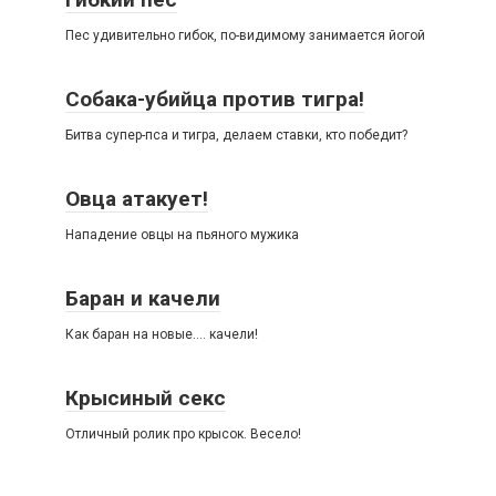
Пес удивительно гибок, по-видимому занимается йогой
Собака-убийца против тигра!
Битва супер-пса и тигра, делаем ставки, кто победит?
Овца атакует!
Нападение овцы на пьяного мужика
Баран и качели
Как баран на новые…. качели!
Крысиный секс
Отличный ролик про крысок. Весело!