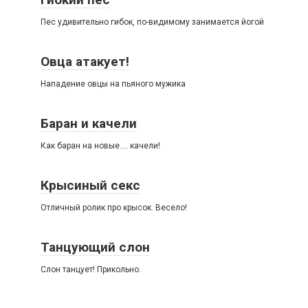
Пес удивительно гибок, по-видимому занимается йогой
Овца атакует!
Нападение овцы на пьяного мужика
Баран и качели
Как баран на новые…. качели!
Крысиный секс
Отличный ролик про крысок. Весело!
Танцующий слон
Слон танцует! Прикольно.