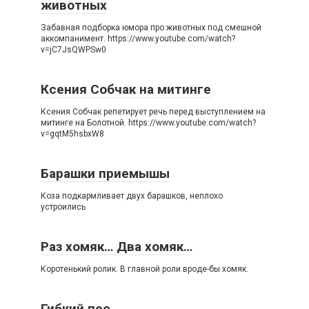
животных
Забавная подборка юмора про животных под смешной
аккомпанимент. https://www.youtube.com/watch?
v=jC7JsQWPSw0
Ксения Собчак на митинге
Ксения Собчак репетирует речь перед выступлением на
митинге на Болотной. https://www.youtube.com/watch?
v=gqtM5hsbxW8
Барашки приемышы
Коза подкармливает двух барашков, неплохо
устроились
Раз хомяк… Два хомяк…
Коротенький ролик. В главной роли вроде-бы хомяк.
Гибкий пес