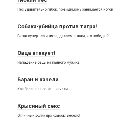
Пес удивительно гибок, по-видимому занимается йогой
Собака-убийца против тигра!
Битва супер-пса и тигра, делаем ставки, кто победит?
Овца атакует!
Нападение овцы на пьяного мужика
Баран и качели
Как баран на новые…. качели!
Крысиный секс
Отличный ролик про крысок. Весело!