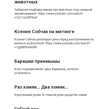
животных
Забавная подборка юмора про животных под смешной
аккомпанимент. https://www.youtube.com/watch?
v=jC7JsQWPSw0
Ксения Собчак на митинге
Ксения Собчак репетирует речь перед выступлением на
митинге на Болотной. https://www.youtube.com/watch?
v=gqtM5hsbxW8
Барашки приемышы
Коза подкармливает двух барашков, неплохо
устроились
Раз хомяк… Два хомяк…
Коротенький ролик. В главной роли вроде-бы хомяк.
Гибкий пес