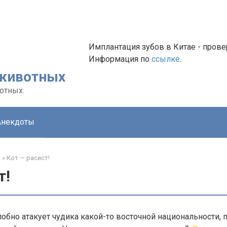
Имплантация зубов в Китае - провер
Информация по
ссылке
.
 животных
отных.
Анекдоты
о
»
Кот — расист!
т!
лобно атакует чудика какой-то восточной национальности, 