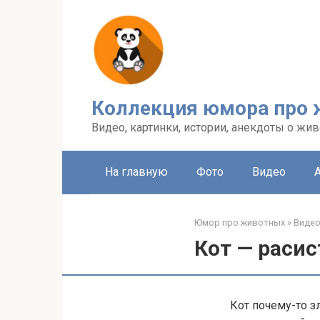
Перейти
к
контенту
Коллекция юмора про
Видео, картинки, истории, анекдоты о жив
На главную
Фото
Видео
Юмор про животных
»
Виде
Кот — расис
Кот почему-то з