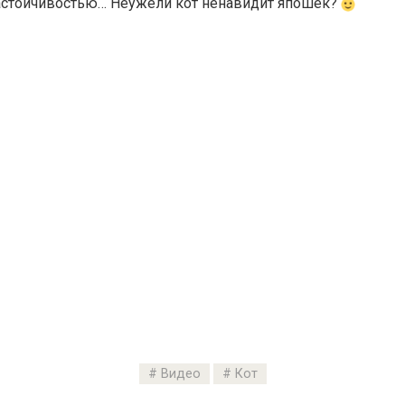
астойчивостью… Неужели кот ненавидит япошек?
Видео
Кот