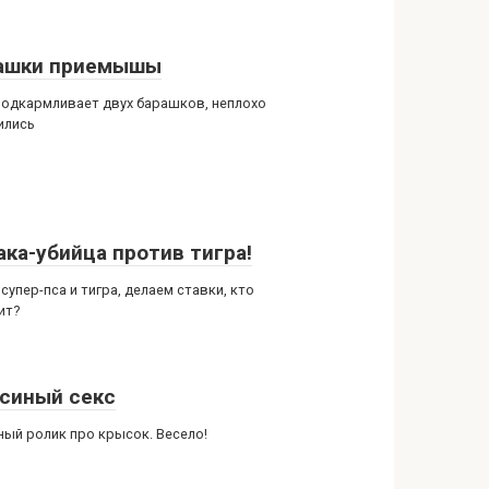
ашки приемышы
подкармливает двух барашков, неплохо
ились
ака-убийца против тигра!
супер-пса и тигра, делаем ставки, кто
ит?
синый секс
ный ролик про крысок. Весело!