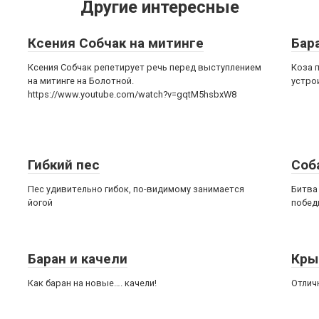
Другие интересные
Ксения Собчак на митинге
Бар
Ксения Собчак репетирует речь перед выступлением
Коза 
на митинге на Болотной.
устро
https://www.youtube.com/watch?v=gqtM5hsbxW8
Гибкий пес
Соб
Пес удивительно гибок, по-видимому занимается
Битва 
йогой
побед
Баран и качели
Кры
Как баран на новые…. качели!
Отлич