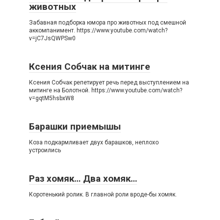
животных
Забавная подборка юмора про животных под смешной
аккомпанимент. https://www.youtube.com/watch?
v=jC7JsQWPSw0
Ксения Собчак на митинге
Ксения Собчак репетирует речь перед выступлением на
митинге на Болотной. https://www.youtube.com/watch?
v=gqtM5hsbxW8
Барашки приемышы
Коза подкармливает двух барашков, неплохо
устроились
Раз хомяк… Два хомяк…
Коротенький ролик. В главной роли вроде-бы хомяк.