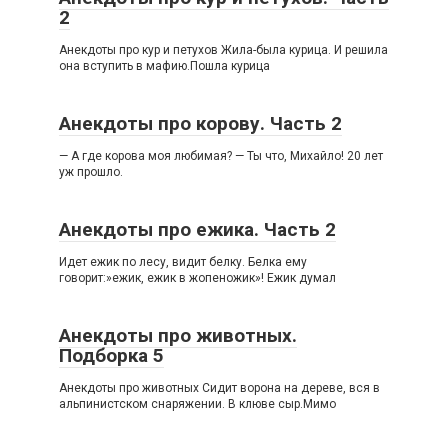
2
Анекдоты про кур и петухов Жила-была курица. И решила
она вступить в мафию.Пошла курица
Анекдоты про корову. Часть 2
— А где корова моя любимая? — Ты что, Михайло! 20 лет
уж прошло.
Анекдоты про ежика. Часть 2
Идет ежик по лесу, видит белку. Белка ему
говорит:»ежик, ежик в жопеножик»! Ежик думал
Анекдоты про животных.
Подборка 5
Анекдоты про животных Сидит ворона на дереве, вся в
альпинистском снаряжении. В клюве сыр.Мимо