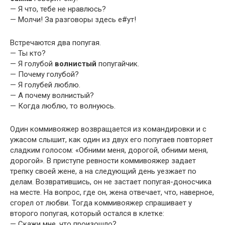
— Я что, тебе не нpавлюсь?
— Молчи! За pазговоpы здесь е#ут!
Встречаются два попугая.
— Ты кто?
— Я голубой
волнистый
попугайчик.
— Почему голубой?
— Я голубей люблю.
— А почему волнистый?
— Когда люблю, то волнуюсь.
Один коммивояжер возвращается из командировки и с
ужасом слышит, как один из двух его попугаев повторяет
сладким голосом: «Обними меня, дорогой, обними меня,
дорогой». В приступе ревности коммивояжер задает
трепку своей жене, а на следующий день уезжает по
делам. Возвратившись, он не застает попугая-доносчика
на месте. На вопрос, где он, жена отвечает, что, наверное,
сгорел от любви. Тогда коммивояжер спрашивает у
второго попугая, который остался в клетке:
— Скажи мне, что произошло?