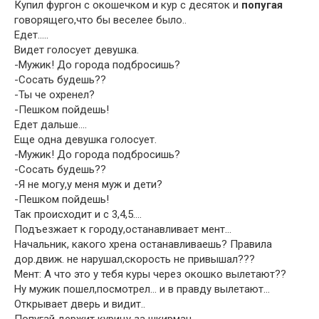
Купил фургон с окошечком и кур с десяток и
попугая
говорящего,что бы веселее было..
Едет…..
Видет голосует девушка.
-Мужик! До города подбросишь?
-Сосать будешь??
-Ты че охренел?
-Пешком пойдешь!
Едет дальше….
Еще одна девушка голосует.
-Мужик! До города подбросишь?
-Сосать будешь??
-Я не могу,у меня муж и дети?
-Пешком пойдешь!
Так происходит и с 3,4,5….
Подъезжает к городу,останавливает мент…
Начальник, какого хрена останавливаешь? Правила
дор.движ. не нарушал,скорость не привышал???
Мент: А что это у тебя куры через окошко вылетают??
Ну мужик пошел,посмотрел… и в правду вылетают…
Открывает дверь и видит..