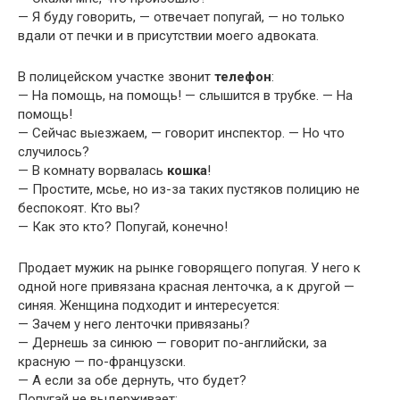
— Я буду говорить, — отвечает попугай, — но только
вдали от печки и в присутствии моего адвоката.
В полицейском участке звонит
телефон
:
— На помощь, на помощь! — слышится в трубке. — На
помощь!
— Сейчас выезжаем, — говорит инспектор. — Но что
случилось?
— В комнату ворвалась
кошка
!
— Простите, мсье, но из-за таких пустяков полицию не
беспокоят. Кто вы?
— Как это кто? Попугай, конечно!
Продает мужик на рынке говорящего попугая. У него к
одной ноге привязана красная ленточка, а к другой —
синяя. Женщина подходит и интересуется:
— Зачем у него ленточки привязаны?
— Дернешь за синюю — говорит по-английски, за
красную — по-французски.
— А если за обе дернуть, что будет?
Попугай не выдерживает: