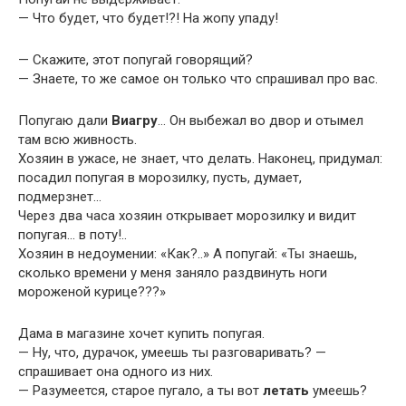
— Что будет, что будет!?! На жопу упаду!
— Скажите, этот попугай говоpящий?
— Знаете, то же самое он только что спpашивал пpо вас.
Попугаю дали
Виагру
… Он выбежал во двор и отымел
там всю живность.
Хозяин в ужасе, не знает, что делать. Наконец, придумал:
посадил попугая в морозилку, пусть, думает,
подмерзнет…
Через два часа хозяин открывает морозилку и видит
попугая… в поту!..
Хозяин в недоумении: «Как?..» А попугай: «Ты знаешь,
сколько времени у меня заняло раздвинуть ноги
мороженой курице???»
Дама в магазине хочет купить попугая.
— Ну, что, дурачок, умеешь ты разговаривать? —
спрашивает она одного из них.
— Разумеется, старое пугало, а ты вот
летать
умеешь?