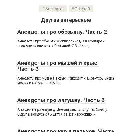
Анекдоты
Попугай
Другие интересные
Анекдоты про обезьяну. Часть 2
Анекдоты про обезьян Мужик приходит в зоопарк и
подходит к клетке с обезьяной. Обезьяна,
Анекдоты про мышей и крыс.
Часть 2
Анекдоты про мышей и крыс Приходит к директору цирка
мужик и говорит:— У меня
Анекдоты про лягушку. Часть 2
Анекдоты про лягушку Две лягушки скачут по болоту.
Вдруг в воздухе слышится свист: «вжжжик»,и
Анекдоты про кур и петухов. Часть